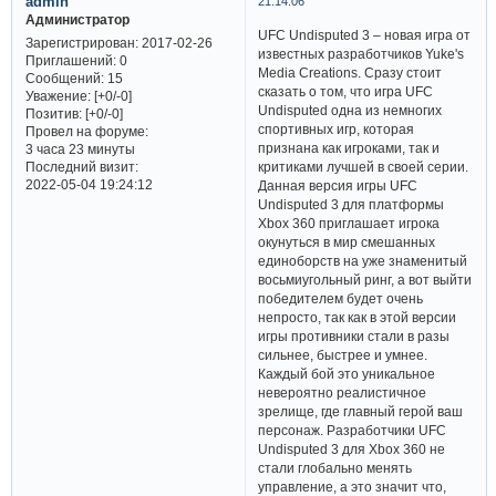
admin
21:14:06
Администратор
UFC Undisputed 3 – новая игра от
Зарегистрирован
: 2017-02-26
известных разработчиков Yuke's
Приглашений:
0
Media Creations. Сразу стоит
Сообщений:
15
сказать о том, что игра UFC
Уважение:
[+0/-0]
Undisputed одна из немногих
Позитив:
[+0/-0]
спортивных игр, которая
Провел на форуме:
признана как игроками, так и
3 часа 23 минуты
Последний визит:
критиками лучшей в своей серии.
2022-05-04 19:24:12
Данная версия игры UFC
Undisputed 3 для платформы
Xbox 360 приглашает игрока
окунуться в мир смешанных
единоборств на уже знаменитый
восьмиугольный ринг, а вот выйти
победителем будет очень
непросто, так как в этой версии
игры противники стали в разы
сильнее, быстрее и умнее.
Каждый бой это уникальное
невероятно реалистичное
зрелище, где главный герой ваш
персонаж. Разработчики UFC
Undisputed 3 для Xbox 360 не
стали глобально менять
управление, а это значит что,